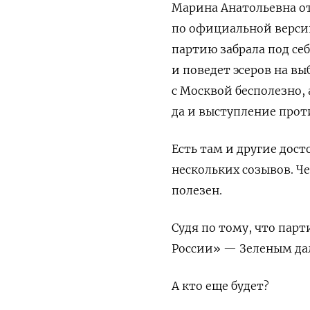
Марина Анатольевна от
по официальной верси
партию забрала под се
и поведет эсеров на в
с Москвой бесполезно,
да и выступление прот
Есть там и другие дос
нескольких созывов. Ч
полезен.
Судя по тому, что пар
России» — Зеленым дал
А кто еще будет?