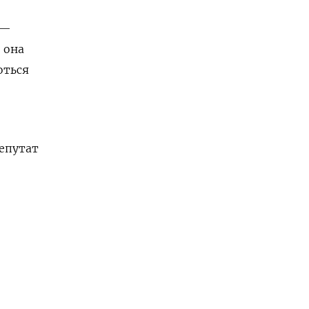
 —
 она
оться
,
епутат