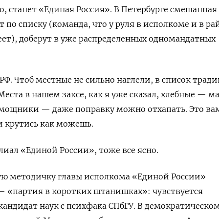
о, станет «Единая Россия». В Петербурге смешанная
т по списку (команда, что у руля в исполкоме и в ра
еет), доберут в уже распределенных одномандатных
ПРФ. Чтоб местные не сильно наглели, в список трад
еста в нашем заксе, как я уже сказал, хлебные — м
омощники — даже поправку можно отхапать. Это ва
 и крутись как можешь.
иал «Единой России», тоже все ясно.
ю методичку главы исполкома «Единой России»
— «партия в коротких штанишках»: чувствуется
кандидат наук с психфака СПбГУ. В демократическо