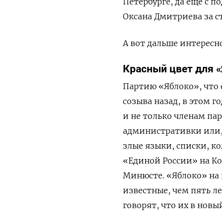
Петербурге, да еще с 
Оксана Дмитриева за ст
А вот дальше интересн
Красный цвет для 
Партию «Яблоко», что
созыва назад, в этом г
и не только членам па
административки или, 
злые языки, списки, к
«Единой России» на Ко
Минюсте. «Яблоко» на 
известные, чем пять л
говорят, что их в новый