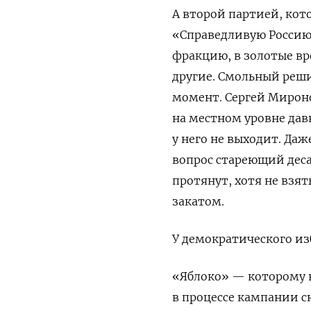
А второй партией, кот
«Справедливую Россию»
фракцию, в золотые вре
другие. Смольный решил
момент. Сергей Мироно
на местном уровне дав
у него не выходит. Да
вопрос стареющий деса
протянут, хотя не взят
закатом.
У демократического из
«Яблоко» — которому 
в процессе кампании с