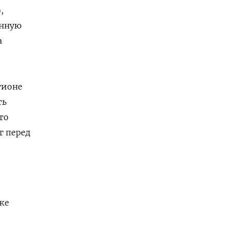
,
янную
а
гионе
ть
то
г перед
же