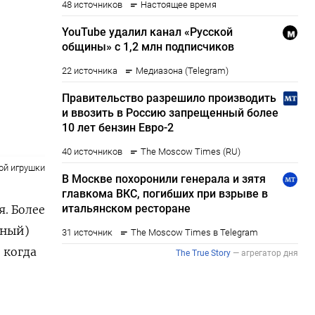
ой игрушки
я. Более
ьный)
 когда