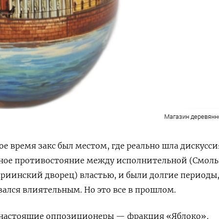
Магазин деревянн
гое время закс был местом, где реально шла дискусси
льное противостояние между исполнительной (Смол
риинский дворец) властью, и были долгие периоды,
ался влиятельным. Но это все в прошлом.
ть настоящие оппозиционеры — фракция «Яблоко»,