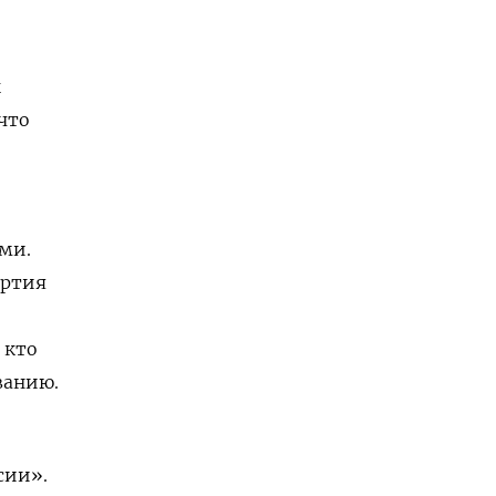
ы
что
ами.
артия
 кто
ванию.
сии».