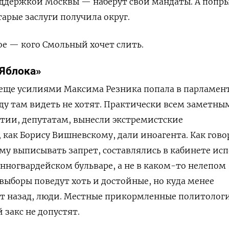
поддержкой Москвы — наберут свои мандаты. А попр
арые заслуги получила округ.
ое — кого Смольный хочет слить.
«Яблока»
 еще усилиями Максима Резника попала в парламен
оду там видеть не хотят. Практически всем заметны
ртии, депутатам, вынесли экстремистские
как Борису Вишневскому, дали иноагента. Как гово
ому выписывать запрет, составлялись в кабинете ис
нногвардейском бульваре, а не в каком-то нелепом
выборы поведут хоть и достойные, но куда менее
ет назад, люди. Местные прикормленные политолог
 закс не допустят.