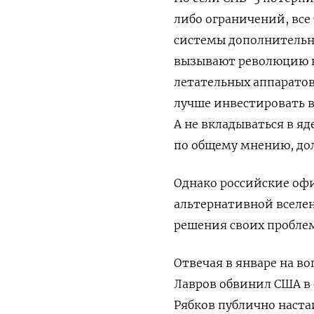
либо ограничений, все
системы дополнительны
вызывают революцию в
летательных аппаратов
лучше инвестировать в 
А не вкладываться в я
по общему мнению, дол
Однако российские офи
альтернативной вселен
решения своих пробле
Отвечая в январе на в
Лавров обвинил США в 
Рябков публично наста