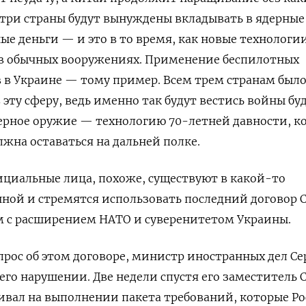
 три страны будут вынуждены вкладывать в ядерные
е деньги — и это в то время, как новые технологи
 обычных вооружениях. Применение беспилотных
 в Украине — тому пример. Всем трем странам было
эту сферу, ведь именно так будут вестись войны бу
дерное оружие — технологию 70-летней давности, к
жна оставаться на дальней полке.
циальные лица, похоже, существуют в какой-то
ной и стремятся использовать последний договор 
м с расширением НАТО и суверенитетом Украины.
опрос об этом договоре, министр иностранных дел Се
его нарушении. Две недели спустя его заместитель 
ивал на выполнении пакета требований, которые Ро