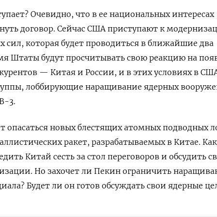
тупает? Очевидно, что в ее национальных интересах
ргнуть договор. Сейчас США приступают к модерниза
х сил, которая будет проводиться в ближайшие два
емя Штаты будут просчитывать свою реакцию на поя
курентов — Китая и России, и в этих условиях в СШ
руппы, лоббирующие наращивание ядерных вооруж
В-3.
ит опасаться новых блестящих атомных подводных л
ллистических ракет, разрабатываемых в Китае. Как
едить Китай сесть за стол переговоров и обсудить с
изации. Но захочет ли Пекин ограничить наращива
циала? Будет ли он готов обсуждать свои ядерные це