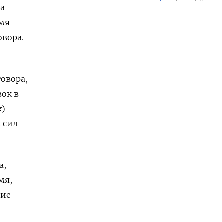
на
емя
овора.
говора,
вок в
).
 сил
а,
мя,
жие