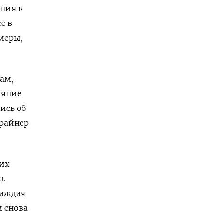
ания к
с в
меры,
сам,
ояние
ись об
Грайнер
еих
о.
каждая
м снова