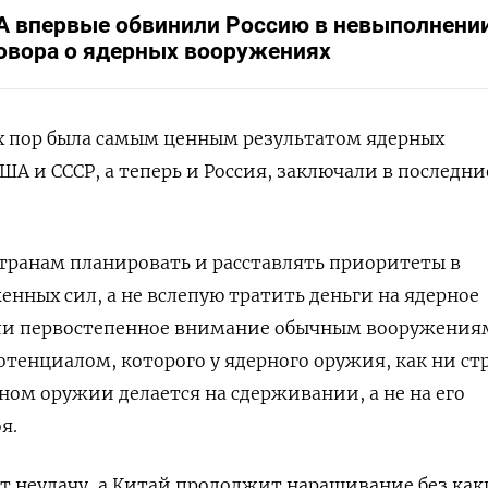
 впервые обвинили Россию в невыполнени
овора о ядерных вооружениях
х пор была самым ценным результатом ядерных
А и СССР, а теперь и Россия, заключали в последни
транам планировать и расставлять приоритеты в
ных сил, а не вслепую тратить деньги на ядерное
яли первостепенное внимание обычным вооружения
енциалом, которого у ядерного оружия, как ни ст
рном оружии делается на сдерживании, а не на его
я.
т неудачу, а Китай продолжит наращивание без как