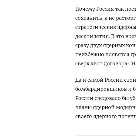
Почему Россия так пос
сохранить, а не расто
стратегических ядерны
десятилетия. В это вр
сразу двух ядерных кон
неизбежно появятся г
сверх квот договора СН
Да и самой России сто
бомбардировщиков и ба
России следовало бы уб
планы ядерной модерн
своего ядерного потен