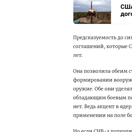
США
дог
Предсказуемость до си
соглашений, которые СШ
лет.
Она позволила обеим с
формировании вооружен
оружие. Обе они удел
обладающим боевым пот
нет. Ведь акцент в яде
применении на поле бо
Но если СНВ-3 потерпи