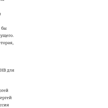
и
 бы
дущего.
оторая,
СНВ для
ргей
Сергей
ссия