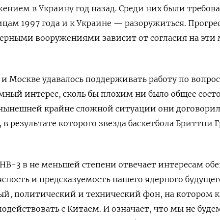
ением в Украину год назад. Среди них были требов
ицам 1997 года и к Украине — разоружиться. Прогрес
дерными вооружениями зависит от согласия на эти 
 и Москве удавалось поддерживать работу по вопро
ный интерес, сколь бы плохим ни было общее сост
 нынешней крайне сложной ситуации они договорил
в результате которого звезда баскетбола Бриттни 
НВ-3 в не меньшей степени отвечает интересам об
ясность и предсказуемость нашего ядерного будущег
ый, политический и технический фон, на котором 
одействовать с Китаем. И означает, что мы не буде