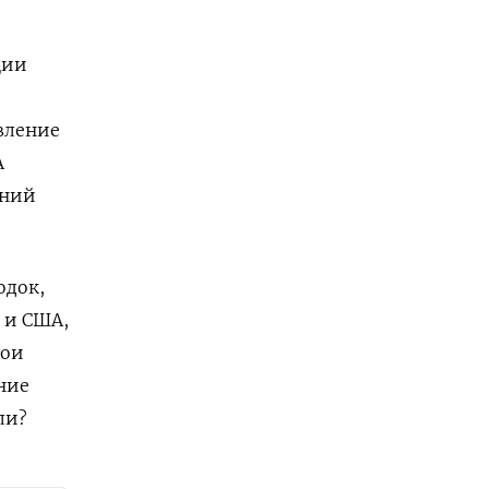
ции
вление
А
ений
одок,
 и США,
вои
ние
ли?