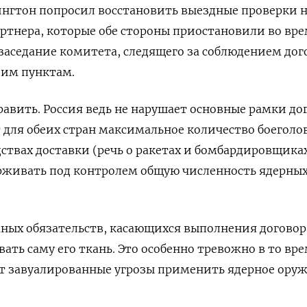
ингтон попросил восстановить выездные проверки 
ртнера, которые обе стороны приостановили во вр
заседание комитета, следящего за соблюдением дог
оим пунктам.
равить. Россия ведь не нарушает основные рамки до
для обеих стран максимальное количество боеголо
дствах доставки (речь о ракетах и бомбардировщиках
рживать под контролем общую численность ядерных
жных обязательств, касающихся выполнения договор
ать саму его ткань. Это особенно тревожно в то вре
ет завуалированные угрозы применить ядерное ору