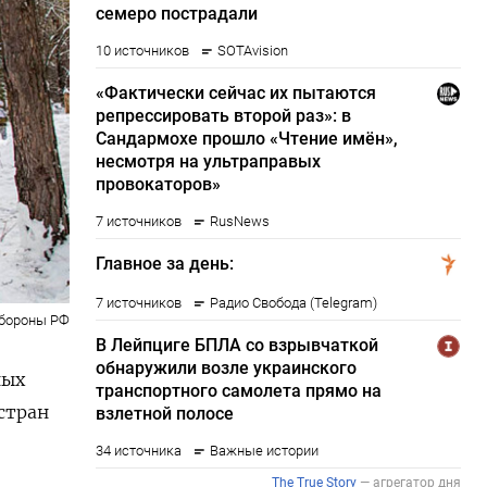
бороны РФ
ных
стран