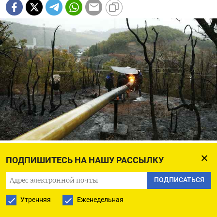
Газораспределительная станция в Алуште
Сергей Мальгавко / ТАСС
ПОДПИШИТЕСЬ НА НАШУ РАССЫЛКУ
Французский суд
утвердил
крупнейшее среди
ПОДПИСАТЬСЯ
всех исков украинских инвесторов против
Утренняя
Еженедельная
России решение, связанное с оккупацией Крыма.