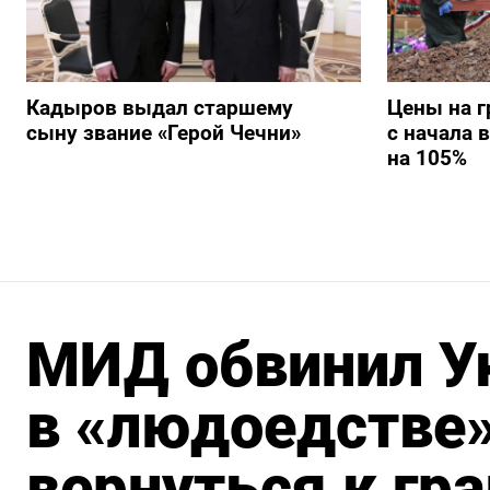
Кадыров выдал старшему
Цены на г
сыну звание «Герой Чечни»
с начала 
на 105%
МИД обвинил У
в «людоедстве»
вернуться к гр