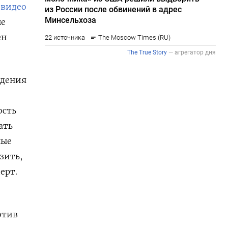
о
видео
ые
ен
ждения
ость
ать
ные
зить,
ерт.
отив