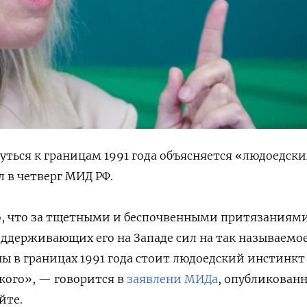
ться к границам 1991 года объясняется «людоедск
 в четверг МИД РФ.
, что за тщетными и беспочвенными притязаниям
ддерживающих его на Западе сил на так называемо
ы в границах 1991 года стоит людоедский инстинкт
ского», — говорится в
заявлени МИДа
, опубликован
йте.