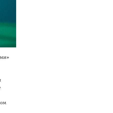
ими»
и
е
ном