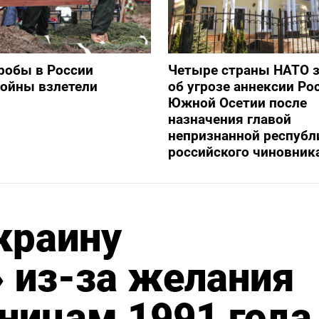
робы в России
Четыре страны НАТО 
войны взлетели
об угрозе аннексии Ро
Южной Осетии после
назначения главой
непризнанной республ
российского чиновник
краину
 из-за желания
аницам 1991 года