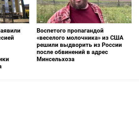
заявили
Воспетого пропагандой
ссией
«веселого молочника» из США
решили выдворить из России
после обвинений в адрес
ики
Минсельхоза
а