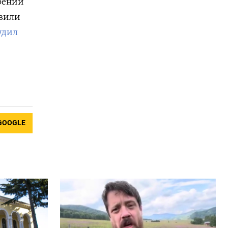
рении
явили
удил
GOOGLE