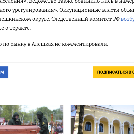
аселения». Ведомство также обвинило Киев в наме
ного урегулирования». Оккупационные власти объ
ешкинском округе. Следственный комитет РФ
возб
е о теракте.
р по рынку в Алешках не комментировали.
АМ
ПОДПИСАТЬСЯ В 