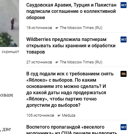
скриншот
ловам
, две