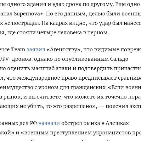
е одного здания и удар дрона по другому. Еще одн
нал Supernova+. По его данным, целью были военн
 не пострадал. На кадрах видно, что удар был нанес
я, где стояли четыре человека в черном.
igence Team
заявил
«Агентству», что видимые повре
FPV-дронов, однако по опубликованным Сальдо
о оценить масштаб атаки и подтвердить причастн
л, что международное право предписывает сравнив
еимущество с уроном для гражданских. «Если воен
а рынок, и вы считаете, что можете их точечно пора
ающих не убить, то это разрешено», — пояснил эксп
ранных дел РФ
назвали
обстрел рынка в Алешках
акой» и «военным преступлением укронацистов пр