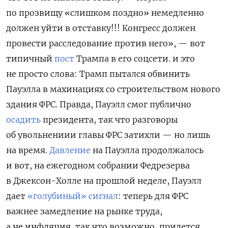
по прозвищу «слишком поздно» немедленно
должен уйти в отставку!!! Конгресс должен
провести расследование против него», — вот
типичный
пост
Трампа в его соцсети. и это
не просто слова: Трамп пытался обвинить
Пауэлла в махинациях со строительством нового
здания ФРС. Правда, Пауэлл смог публично
осадить
президента, так что разговоры
об увольнениии главы ФРС затихли — но лишь
на время.
Давление
на Пауэлла продолжалось
и вот, на ежегодном собрании Федрезерва
в Джексон-Холле на прошлой неделе, Пауэлл
дает
«голубиный» сигнал
: теперь для ФРС
важнее замедление на рынке труда,
а не инфляция, так что возможно, придется