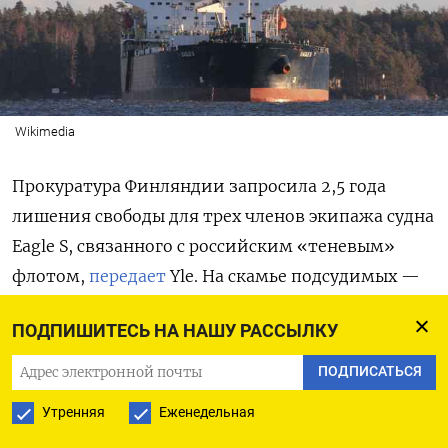
Wikimedia
Прокуратура Финляндии запросила 2,5 года
лишения свободы для трех членов экипажа судна
Eagle S, связанного с российским «теневым»
флотом,
передает
Yle. На скамье подсудимых —
капитан, гражданин Грузии
Давит Вадачкория,
ПОДПИШИТЕСЬ НА НАШУ РАССЫЛКУ
его старший помощник и рулевой. Их обвиняют
в диверсии и нарушении работы средств связи
ПОДПИСАТЬСЯ
при отягчающих обстоятельствах из-за обрыва
Утренняя
Еженедельная
пяти подводных кабелей в Балтийском море.