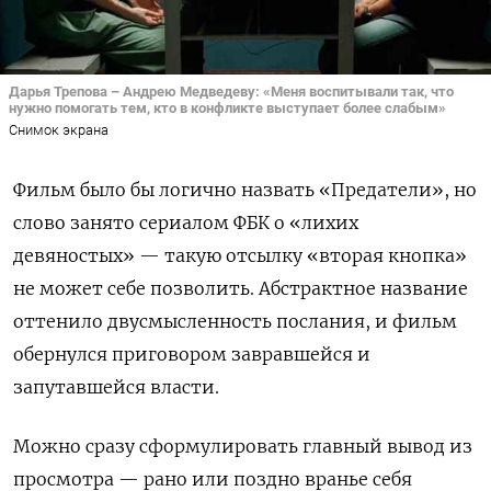
Дарья Трепова – Андрею Медведеву: «Меня воспитывали так, что
нужно помогать тем, кто в конфликте выступает более слабым»
Снимок экрана
Фильм было бы логично назвать «Предатели», но
слово занято сериалом ФБК о «лихих
девяностых» — такую отсылку «вторая кнопка»
не может себе позволить. Абстрактное название
оттенило двусмысленность послания, и фильм
обернулся приговором завравшейся и
запутавшейся власти.
Можно сразу сформулировать главный вывод из
просмотра — рано или поздно вранье себя