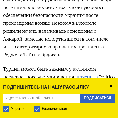
потенциально может сыграть важную роль в
обеспечении безопасности Украины после
прекращения войны. Поэтому в Брюсселе
решили начать налаживать отношения с
Анкарой, заметно испортившиеся в том числе
из-за авторитарного правления президента
Реджепа Тайипа Эрдогана.
Турция может быть важным участником
послевоенного урегулирования,
пояснила
Politico
еврокомиссар по вопросам расширения Марта
ПОДПИШИТЕСЬ НА НАШУ РАССЫЛКУ
Кос накануне визита в страну. «Мир в Украине
ПОДПИСАТЬСЯ
изменит реальность в Европе, особенно в
Черноморском регионе. Турция будет для нас
Утренняя
Еженедельная
очень важным партнером, – заявила она. –