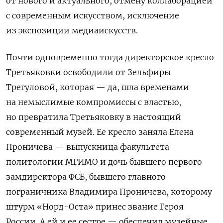
от нового и актуального, отмену коллаборацией
с современным искусством, исключение
из экспозиции медиаискусств.
Почти одновременно тогда директорское кресло
Третьяковки
освободили от Зельфиры
Трегуловой, которая — да, шла временами
на немыслимые компромиссы с властью,
но превратила Третьяковку в настоящий
современный музей. Ее кресло заняла Елена
Проничева — выпускница факультета
политологии МГИМО и дочь бывшего первого
замдиректора ФСБ, бывшего главного
пограничника Владимира Проничева, которому
штурм «Норд-Оста» принес звание Героя
России. А ей и ее сестре — обеспечил музейные